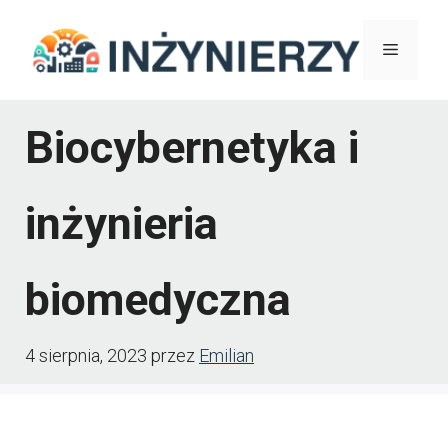
Przejdź
Menu
do
treści
Biocybernetyka i
inżynieria
biomedyczna
4 sierpnia, 2023
przez
Emilian