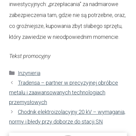
inwestycyjnych: „przepłacania” za nadmiarowe
zabezpieczenia tam, gdzie nie są potrzebne, oraz,
co groźniejsze, kupowania zbyt słabego sprzętu,
który zawiedzie w nieodpowiednim momencie.
Tekst promocyjny
Kategorie
Inzynieria
Tradensa – partner w precyzyjnej obróbce
metalu i zaawansowanych technologiach
przemysłowych
Chodnik elektroizolacyjny 20 kV – wymagania,
normy i błędy przy doborze do stacji SN