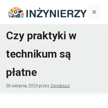
Przejdź
Menu
do
treści
Czy praktyki w
technikum są
płatne
30 sierpnia, 2023
przez
Zenobiusz