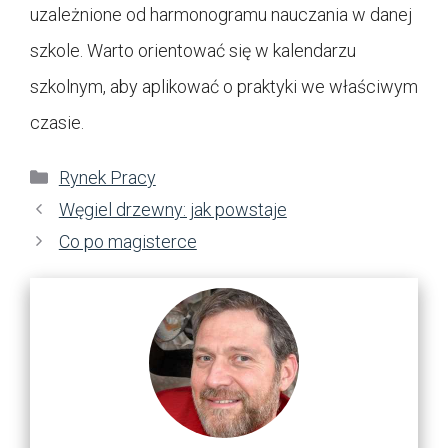
uzależnione od harmonogramu nauczania w danej
szkole. Warto orientować się w kalendarzu
szkolnym, aby aplikować o praktyki we właściwym
czasie.
Kategorie
Rynek Pracy
Węgiel drzewny: jak powstaje
Co po magisterce