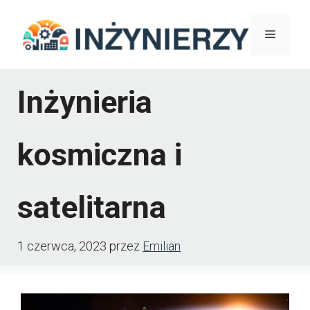
Przejdź
Menu
do
treści
Inżynieria
kosmiczna i
satelitarna
1 czerwca, 2023
przez
Emilian