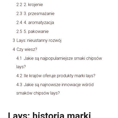
2.2
2. krojenie
2.3
3. przesmażanie
2.4
4. aromatyzacja
2.5
5. pakowanie
3
Lays: nieustanny rozwój
4
Czy wiesz?
4.1
Jakie są najpopularniejsze smaki chipsów
lays?
4.2
Ile krajów oferuje produkty marki lays?
4.3
Jakie są najnowsze innowacje wśród
smaków chipsów lays?
Lays: historia marki