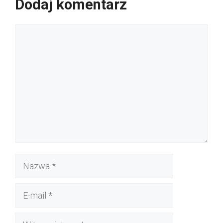
Dodaj komentarz
Komentarz
Nazwa
E-
mail
Witryna